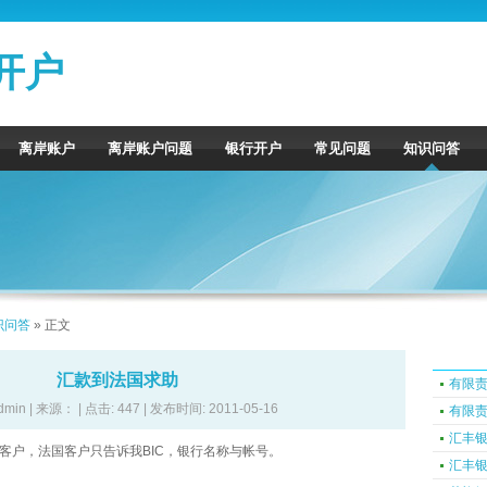
开户
离岸账户
离岸账户问题
银行开户
常见问题
知识问答
识问答
» 正文
汇款到法国求助
有限
dmin | 来源： | 点击:
447 | 发布时间: 2011-05-16
有限
汇丰
客户，法国客户只告诉我BIC，银行名称与帐号。
汇丰