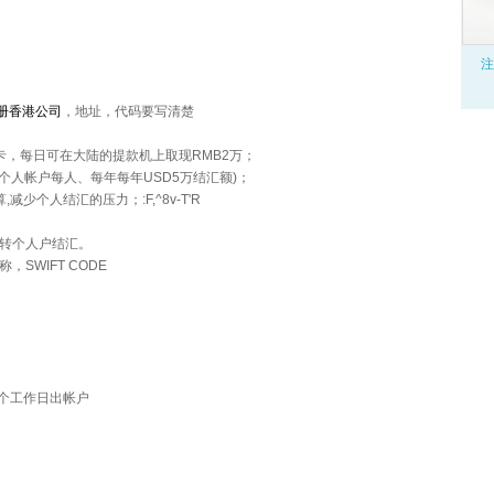
注
册香港公司
，地址，代码要写清楚
，每日可在大陆的提款机上取现RMB2万；
个人帐户每人、每年每年USD5万结汇额)；
少个人结汇的压力；:F,^8v-T'R
转个人户结汇。
SWIFT CODE
5个工作日出帐户