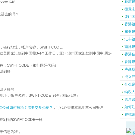
花旗
xxxx K48
德意
要填进去的吗？
厦门
香港
东亚
汇丰
南洋
银行地址，帐户名称，SWIFT CODE。
美国家汇款到中国需3-4个工作日，亚州,澳州国家汇款到中国中,需2-
香港
香港
，SWIFT CODE（银行国际代码）
卢森
以到账
成立
什么
以入账的
纳税
地址，帐户名称，SWIFT CODE（银行国际代码）
离岸
如何注
港公司如何报税？需要交多少税？
，可代办香港本地汇丰公司账户
在杭
银行的SWIFT CODE一样
细信息为准，