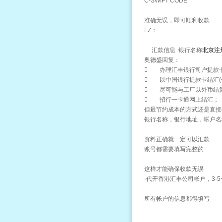
C-SWIFT CODE
准确无误，即可顺利收款
LZ：
汇款信息 银行名称
北京注
奥德盛回复：
 办理汇丰银行司户提款卡
 以中国银行提款卡结汇(
 尽可能与工厂以外币结算,减
 招行一卡通网上结汇；
但最节约成本的方式还是直接
银行名称，银行地址，帐户名称，
资料正确就一定可以汇款
账号都需要填写完整的
这样才能确保收款无误
-代开香港汇丰公司帐户，3-
所有帐户的信息都得填写