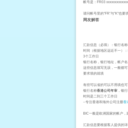
帐号是：FR03 xxxxxxxxxxxxx
请问帐号里的"FR”与"K"也
网友解答
汇款信息（必填）：银行名称，
时间（根据地区远近不一）：欧
3个工作日
银行名称，银行地址，帐户名称
这些信息填写无误，一般都可
要求填的就填
有些可以省的可以不用填也可
银行名称
香港公司年审
，银行
时间是二到三个工作日
--专注香港和海外公司注册
香
BIC一般是欧洲国家的帐户，跟
汇款信息要根据客人提供的详