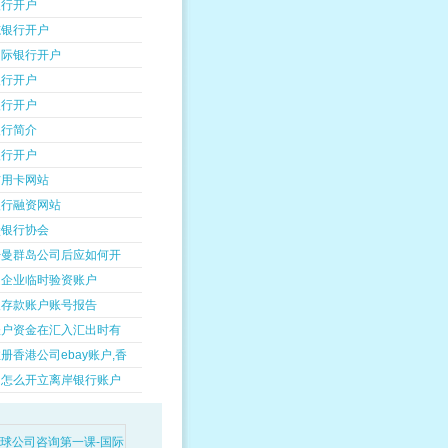
银行开户
志银行开户
国际银行开户
银行开户
银行开户
银行简介
银行开户
信用卡网站
银行融资网站
堡银行协会
开曼群岛公司后应如何开
是企业临时验资账户
人存款账户账号报告
账户资金在汇入汇出时有
册香港公司ebay账户,香
州怎么开立离岸银行账户