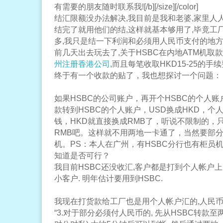
有需要的朋友随时联系我![/b][/size][/color]
结汇限额没办法解决,我目前是我和老婆,家里人
结完了就用他们的结,这样就基本够用了,毕竟工厂
多,我只是结一下利润和必须用人民币支付的地方
前几天出去玩去了,关于HSBC在内地ATM机取款的
州注册香港公司
,而且每笔收取HKD15-25的手
终于有一个收款的贴了，我也想探讨一个问题：
如果HSBC的公司账户，再开个HSBC的个人
款转到HSBC的个人账户，USD换成HKD，个
钱，HKD就直接换成RMB了，听说不限制的，只
RMB吧。这样就不用两地一卡通了，当然要部分
机。PS：本人在广州，有HSBC分行也有柜员
知道是否可行？
我目前HSBC还没收汇,客户都是打到个人帐户上.
小客户. 明年估计要用到HSBC.
我现在打货款给工厂也是用个人帐户汇的,人民币
“3.对于部分必须付人民币的, 先从HSBC转款