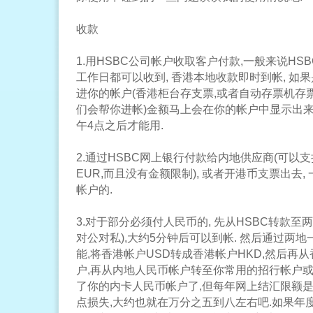
收款
1.用HSBC公司帐户收取客户付款,一般来说HS
工作日都可以收到, 香港本地收款即时到帐, 如
进你的帐户(香港柜台存支票,或者自动存票机存票
们会帮你进帐)金额马上会在你的帐户中显示出来
午4点之后才能用.
2.通过HSBC网上银行付款给内地供应商(可以支持
EUR,而且没有金额限制), 或者开港币支票出去
帐户的.
3.对于部分必须付人民币的, 先从HSBC转款至
对公对私),大约5分钟后可以到帐. 然后通过两
能,将香港帐户USD转成香港帐户HKD,然后再从
户,再从内地人民币帐户转至你常用的招行帐户或
了你的内卡人民币帐户了,但每年网上结汇限额是
点损失,大约也就在万分之五到八左右吧.如果年度