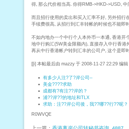
得, 那么代价相当高. 你得RMB->HKD->USD, 
而且招行使用的卖出和买入汇率不好, 另外招行在
手续费很高, 从招行到汇丰转帐的时候也不能即时...
不如内地办一个中行个人本外币一本通, 香港开个
地中行购汇(5W美金限额内), 直接存入中行香港
再从中行香港帐户转到汇丰的公司户, 这个是即时到
[[i] 本帖最后由 mazzy 于 2008-11-27 22:29 编辑 [/
有多少人注?了?岸公司--
美金????求助
成都有?有注??岸的？
浦??岸??的地址和TLX
求助：注??岸公司後，我??哪??行??呢？
R0WVQE
上一篇：
香港离岸公司转秘书咨询_4887