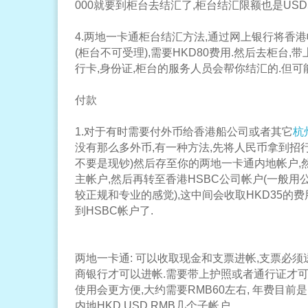
000就要到柜台去结汇了,柜台结汇限额也是USD50
4.两地一卡通柜台结汇方法,通过网上银行将香
(柜台不可受理),需要HKD80费用.然后去柜台
行卡,身份证,柜台的服务人员会帮你结汇的.但可
付款
1.对于有时需要付外币给香港船公司或者其它
杭
没有那么多外币,有一种方法,先将人民币拿到招行
不要是现钞)然后存至你的两地一卡通内地帐户,
主帐户,然后再转至香港HSBC公司帐户(一般
较正规和专业的感觉),这中间会收取HKD35的
到HSBC帐户了.
两地一卡通: 可以收取现金和支票进帐,支票必
商银行才可以进帐.需要带上护照或者通行证才可办
使用会更方便,大约需要RMB60左右, 年费目前是HK
内地HKD,USD,RMB几个子帐户.