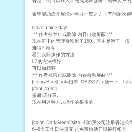
香港，便可以在大陆完成见证签署，省去客户的
希望能助您开展海外事业一臂之力！有问题欢迎
Have a nice day!
*** 作者被禁止或删除 内容自动屏蔽 ***
现在汇丰的管理费涨到了150，基本是翻了一倍
难得!~难得
看到实际操作的方法
LZ的方法很好
可以加精啊
*** 作者被禁止或删除 内容自动屏蔽 ***
[color=Blue][font=楷体_GB2312][b]顶一下
[/font][/color]
多谢LZ分享。
现在用这种方式操作的很多的.
[color=DarkGreen][size=4][b]我公司注册
6--8个工作日注册完毕,免费协助开设银行帐号.