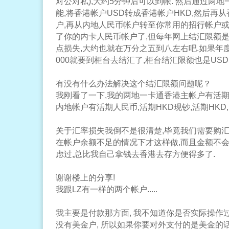
对公对私),大约5分钟后可以到帐. 然后通过两
能,将香港帐户USD转成香港帐户HKD,然后再从
户,再从内地人民币帐户转至你常用的招行帐户或
了你的内卡人民币帐户了,但每年网上结汇限额是
点损失,大约也就在万分之五到八左右吧.如果年度
000就要到柜台去结汇了,柜台结汇限额也是USD50
有没有什么办法解决这个结汇限额问题呢？
我刚看了一下,我的两地一卡通香港主帐户有活期HK
内地帐户有活期人民币,活期HKD现钞,活期HKD,
关于汇率损失我倒不是很清楚,毕竟我们需要购汇
在帐户余额不足的情况下才这样做,而且金额不会
虑过,总比我自己拿钱去香港去存方便得多了.
谢谢楼上的分享!
我跟LZ有一样的两个帐户.....
我主要是付款那方面, 我不知道你是否实际操作过
没有美金户, 所以如果你要对外支付的是美金的话