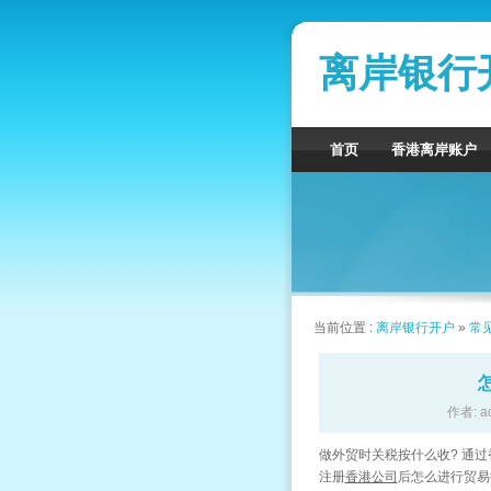
离岸银行
首页
香港离岸账户
当前位置 :
离岸银行开户
»
常
作者: a
做外贸时关税按什么收? 通过
注册
香港公司
后怎么进行贸易