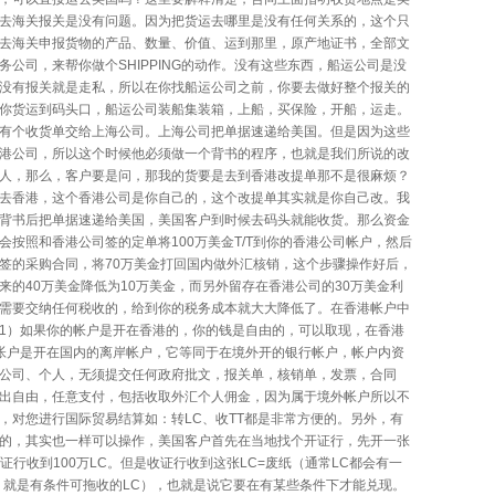
去海关报关是没有问题。因为把货运去哪里是没有任何关系的，这个只
去海关申报货物的产品、数量、价值、运到那里，原产地证书，全部文
公司，来帮你做个SHIPPING的动作。没有这些东西，船运公司是没
没有报关就是走私，所以在你找船运公司之前，你要去做好整个报关的
你货运到码头口，船运公司装船集装箱，上船，买保险，开船，运走。
有个收货单交给上海公司。上海公司把单据速递给美国。但是因为这些
港公司，所以这个时候他必须做一个背书的程序，也就是我们所说的改
人，那么，客户要是问，那我的货要是去到香港改提单那不是很麻烦？
去香港，这个香港公司是你自己的，这个改提单其实就是你自己改。我
背书后把单据速递给美国，美国客户到时候去码头就能收货。那么资金
会按照和香港公司签的定单将100万美金T/T到你的香港公司帐户，然后
签的采购合同，将70万美金打回国内做外汇核销，这个步骤操作好后，
来的40万美金降低为10万美金，而另外留存在香港公司的30万美金利
需要交纳任何税收的，给到你的税务成本就大大降低了。在香港帐户中
1）如果你的帐户是开在香港的，你的钱是自由的，可以取现，在香港
帐户是开在国内的离岸帐户，它等同于在境外开的银行帐户，帐户内资
公司、个人，无须提交任何政府批文，报关单，核销单，发票，合同
出自由，任意支付，包括收取外汇个人佣金，因为属于境外帐户所以不
，对您进行国际贸易结算如：转LC、收TT都是非常方便的。另外，有
的，其实也一样可以操作，美国客户首先在当地找个开证行，先开一张
收证行收到100万LC。但是收证行收到这张LC=废纸（通常LC都会有一
，就是有条件可拖收的LC），也就是说它要在有某些条件下才能兑现。