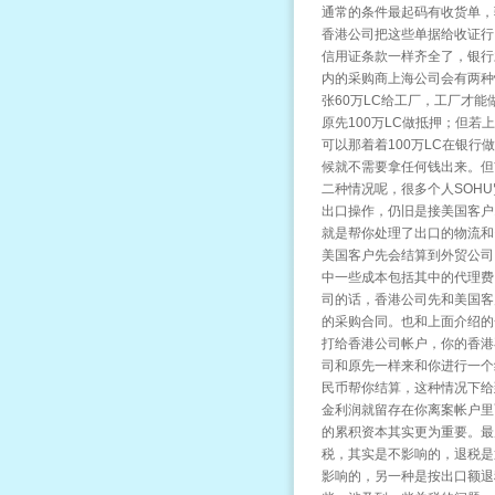
通常的条件最起码有收货单，
香港公司把这些单据给收证行
信用证条款一样齐全了，银行
内的采购商上海公司会有两种
张60万LC给工厂，工厂才能
原先100万LC做抵押；但
可以那着着100万LC在银行
候就不需要拿任何钱出来。但
二种情况呢，很多个人SOH
出口操作，仍旧是接美国客户
就是帮你处理了出口的物流和
美国客户先会结算到外贸公司
中一些成本包括其中的代理费
司的话，香港公司先和美国客
的采购合同。也和上面介绍的
打给香港公司帐户，你的香港
司和原先一样来和你进行一个
民币帮你结算，这种情况下给
金利润就留存在你离案帐户里
的累积资本其实更为重要。最
税，其实是不影响的，退税是
影响的，另一种是按出口额退