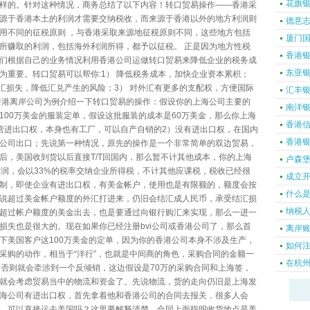
花旗
样的。针对这种情况，商务总结了以下内容！转口贸易操作——香港采
源于香港本土的利润才需要交纳税收，而来源于香港以外的地方利润则
德意
用不同的征税原则 ，与香港采取来源地征税原则不同，这些地方包括
厦门
所赚取的利润，包括海外利润所得，都予以征税。 正是因为地方性税
香港
们根据自己的业务情况利用香港公司运做转口贸易来降低企业的税务成
东亚
为重要。转口贸易可以帮你:1） 降低税务成本，加快企业资本累积；
结汇损失，降低汇兑产生的风险；3） 对外汇有更多的支配权，方便国际
汇丰
香港离岸公司为例介绍一下转口贸易的操作：假设你的上海公司主要的
南洋
100万美金的服装定单，假设这批服装的成本是60万美金，那么你上海
香港
营进出口权，本身也有工厂，可以自产自销的2）没有进出口权，在国内
香港
公司出口；先说第一种情况，原先的操作是一个非常简单的双边贸易，
后，美国收到货以后直接T/T回国内，那么暂不计其他成本，你的上海
卢森
利润，会以33%的税率交纳企业所得税，不计其他应课税，税收已经很
成立
制，即使企业有进出口权，有美金帐户，使用也是有限额的，额度会按
什么
说超过美金帐户额度的外汇打进来，仍旧会结汇成人民币，承受结汇损
纳税
超过帐户额度的美金出去，也是要通过向银行购汇来实现，那么一进一
损失也是很大的。现在如果你已经注册bvi公司或香港公司了，那么首
离岸
下美国客户这100万美金的定单，因为你的香港公司本身不涉及生产，
如何注
采购的动作，相当于“洋行”，也就是中间商的角色，采购合同的金额一
在杭
，否则就会牵涉到一个反倾销，这边假设是70万的采购合同和上海签，
就会考虑贸易当中的物流和资金了。先说物流，货的走向仍旧是上海发
海公司有进出口权，首先拿着他和香港公司的合同去报关，很多人会
，可以直接运去美国吗？这里要解释清楚，合同上面指明收货地点是美