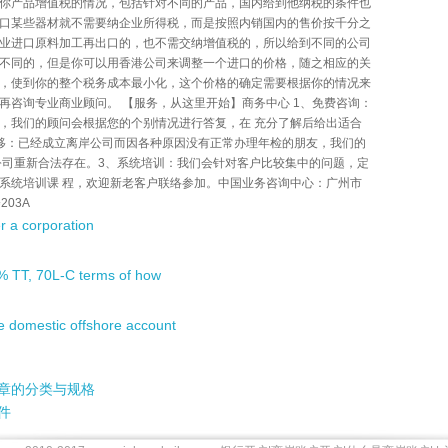
你产品增值税的情况，包括针对不同的产品，国内给到他纳税的条件也
口某些器材就不需要纳企业所得税，而是按照内销国内的售价按千分之
业进口原料加工再出口的，也不需交纳增值税的，所以给到不同的公司
不同的，但是你可以用香港公司来调整一个进口的价格，随之相应的关
，使到你的整个税务成本最小化，这个价格的确定需要根据你的情况来
再咨询专业商业顾问。 【服务，从这里开始】商务中心 1、免费咨询：
，我们的顾问会根据您的个别情况进行答复，在 充分了解后给出适合
移：已经成立离岸公司而因各种原因没有正常办理年检的朋友，我们的
公司重新合法存在。3、系统培训：我们会针对客户比较集中的问题，定
系统培训课 程，欢迎新老客户联络参加。中国业务咨询中心：广州市
03A
er a corporation
 TT, 70L-C terms of how
 domestic offshore account
章的分类与规格
件