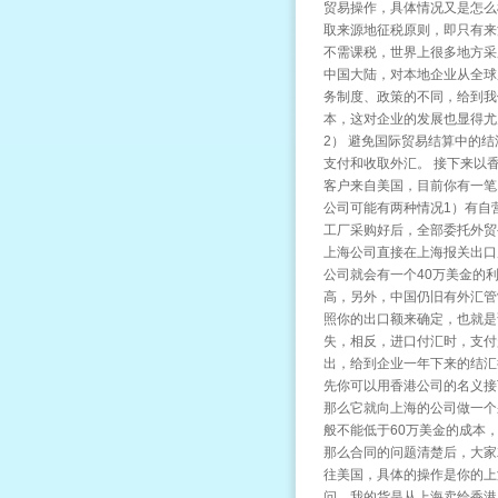
贸易操作，具体情况又是怎么
取来源地征税原则，即只有来
不需课税，世界上很多地方采
中国大陆，对本地企业从全球
务制度、政策的不同，给到我
本，这对企业的发展也显得尤
2） 避免国际贸易结算中的
支付和收取外汇。 接下来以
客户来自美国，目前你有一笔
公司可能有两种情况1）有自
工厂采购好后，全部委托外贸
上海公司直接在上海报关出口
公司就会有一个40万美金的
高，另外，中国仍旧有外汇管
照你的出口额来确定，也就是
失，相反，进口付汇时，支付
出，给到企业一年下来的结汇
先你可以用香港公司的名义接
那么它就向上海的公司做一个
般不能低于60万美金的成本
那么合同的问题清楚后，大家
往美国，具体的操作是你的上
问，我的货是从上海卖给香港