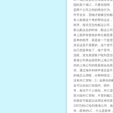
国的某个港口，只要你指明，
是两个公司之间的商业行为。
件齐全后，货物才能够交给船务
有人敢接这个单的帮你运走，
程序。报关完交给船运公司，
那么船运走的时候，船运公司
单上面所有签收的单位都是香
提单的程序，就是改一个提货
其实这是不需要的，这个货不
自己把提单改了，做个背书，
流呢，首先美国客户收到货后
香港公司再会按照和上海公司
你的上海公司的税基就会由原
润，通过海外利得申请后是不
的钱怎么用呢，分两种情况：
没有外汇管制；2）如果你的
金可以自由汇给国内、国外、
等，相当于个人钱包，外汇进
受大陆外汇管制，不受到截汇
些朋友可能是以信用证来结算
100万的LC给到香港公司，
张，跟单的LC，什么是跟单