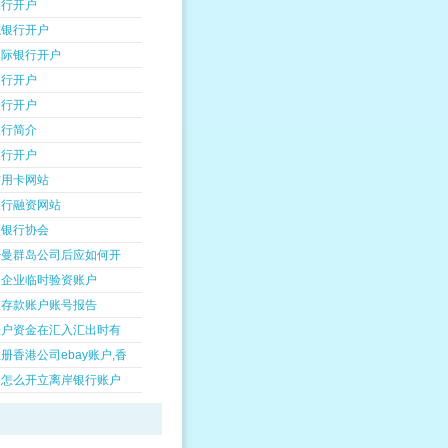
银行开户
志银行开户
国际银行开户
银行开户
银行开户
银行简介
银行开户
信用卡网站
银行融资网站
堡银行协会
开曼群岛公司后应如何开
是企业临时验资账户
人存款账户账号报告
账户资金在汇入汇出时有
册香港公司ebay账户,香
州怎么开立离岸银行账户