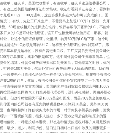
验收单，确认单。美国把收货单，有验收单，确认单速递给香港公司，
。有这三份美国给的单开证行才能收。收证行看到单证齐全了，看到和
才兑现100万，100万进帐，这些步骤其实在大陆都可以完成的了。国
情况1）有钱，先让工厂来生产，不需要马上兑现100万2）没钱，先开
做货。60现金或相关的抵押放在银行，银行会帮你开张新的LC，不能拿
若上家开来的LC是可转让信用证，该工厂也接受可转让信用证，那客户就
做转让，让这个信用证做母证，做抵押。转开60万的LC给下家，这个时
前提是这张LC必须是可转让LC，这样整个信用证的操作就完成了。第
U贸易基本都是这样的，没有自营进出口权。工厂买货后委托外贸公司做
100万订单服装，成本仍旧是60万。这中间外贸公司任务非常简单，也
资金的结算，外贸公司帮你报关出口到美国后，首先结算的时候，你的
，打过去100万美金，然后外贸公司再帮你进行人民币的结算。我们当
，手续费先不计算那么给到你一样是40万美金的利润。现在有个香港公
户签100的订单，然后，香港公司会和你的外贸代理签订一个70万美金
一样直接改提单发货美国后，美国的客户收到货就会根据合同把100万
再按照采购合同将70万打给外贸代理公司，进行外汇核销。再由外贸公
结算。但这个时候因为不是100万美金打回来，而是70万美金兑换成人
到你国内的公司就会有原先的纳税基数40万降到10美金。另外30万美
面，也同样起到了降低税务成本的作用，对于你从事贸易的初期，更快
后讲一下退税的问题，很多人担心，多了香港公司后会影响原来的退
退增值税，一种是按成本退税，那么这种情况的退税对客户来讲是没有
税，增少，退少，利润拆份。进口进口相对出口当中涉及的因素更多一