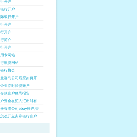
银行开户
志银行开户
国际银行开户
银行开户
银行开户
银行简介
银行开户
信用卡网站
银行融资网站
堡银行协会
开曼群岛公司后应如何开
是企业临时验资账户
人存款账户账号报告
账户资金在汇入汇出时有
册香港公司ebay账户,香
州怎么开立离岸银行账户