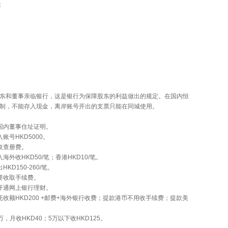
；
东和董事亲临银行，这是银行为保障股东的利益做出的规定。在国内恒
制，不能存入现金，离岸账号开出的支票只能在同城使用。
国内董事住址证明。
入账号
HKD5000。
取查册费。
入海外收
HKD50/笔；香港HKD10/笔。
出
HKD150-260/笔。
要收取手续费。
开通网上银行理财。
托收额
HKD200 +邮费+海外银行收费；提款港币不用收手续费；提款美
0万，月收HKD40；5万以下收HKD125。