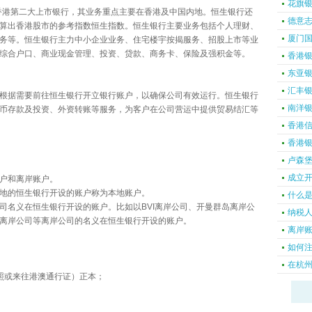
花旗
是香港第二大上市银行，其业务重点主要在香港及中国内地。恒生银行还
德意
算出香港股市的参考指数恒生指数。恒生银行主要业务包括个人理财、
厦门
务等。恒生银行主力中小企业业务、住宅楼宇按揭服务、招股上市等业
综合户口、商业现金管理、投资、贷款、商务卡、保险及强积金等。
香港
东亚
汇丰
根据需要前往恒生银行开立银行账户，以确保公司有效运行。恒生银行
南洋
币存款及投资、外资转账等服务，为客户在公司营运中提供贸易结汇等
香港
香港
卢森
成立
户和离岸账户。
地的恒生银行开设的账户称为本地账户。
什么
司名义在恒生银行开设的账户。比如以
BVI离岸公司、开曼群岛离岸公
纳税
离岸公司等离岸公司的名义在恒生银行开设的账户。
离岸
如何注
在杭
照或来往港澳通行证）正本；